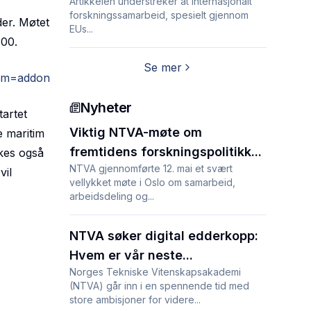
Artikkelen understreker at internasjonalt
forskningssamarbeid, spesielt gjennom
der. Møtet
EUs...
:00.
Se mer
om=addon
Nyheter
tartet
Viktig NTVA-møte om
e maritim
fremtidens forskningspolitikk...
kes også
NTVA gjennomførte 12. mai et svært
vil
vellykket møte i Oslo om samarbeid,
arbeidsdeling og...
NTVA søker digital edderkopp:
Hvem er vår neste...
Norges Tekniske Vitenskapsakademi
(NTVA) går inn i en spennende tid med
store ambisjoner for videre...