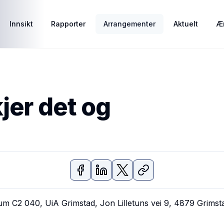
Innsikt
Rapporter
Arrangementer
Aktuelt
Ær
jer det og
um C2 040, UiA Grimstad, Jon Lilletuns vei 9, 4879 Grimst