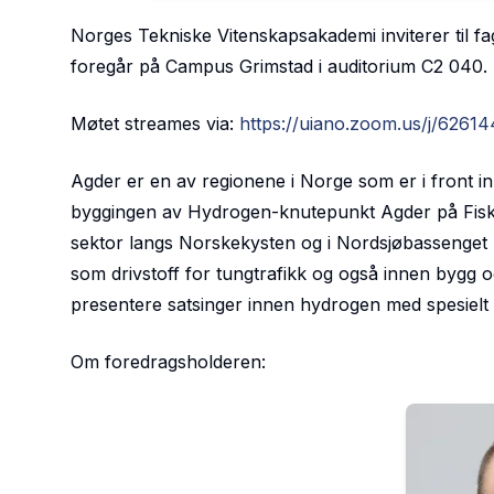
Norges Tekniske Vitenskapsakademi inviterer til f
foregår på Campus Grimstad i auditorium C2 040. E
Møtet streames via:
https://uiano.zoom.us/j/6
Agder er en av regionene i Norge som er i front in
byggingen av Hydrogen-knutepunkt Agder på Fiskå i
sektor langs Norskekysten og i Nordsjøbassenget 
som drivstoff for tungtrafikk og også innen bygg o
presentere satsinger innen hydrogen med spesielt f
Om foredragsholderen: