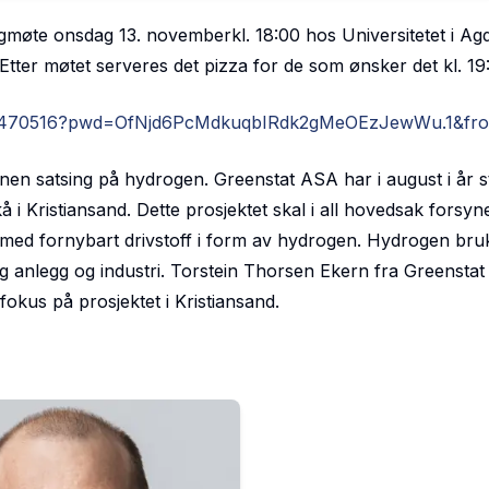
agmøte onsdag 13. novemberkl. 18:00 hos Universitetet i Ag
tter møtet serveres det pizza for de som ønsker det kl. 19
2614470516?pwd=OfNjd6PcMdkuqbIRdk2gMeOEzJewWu.1&fr
nen satsing på hydrogen. Greenstat ASA har i august i år s
 Kristiansand. Dette prosjektet skal i all hovedsak forsyn
med fornybart drivstoff i form av hydrogen. Hydrogen bru
g anlegg og industri. Torstein Thorsen Ekern fra Greenstat 
okus på prosjektet i Kristiansand.