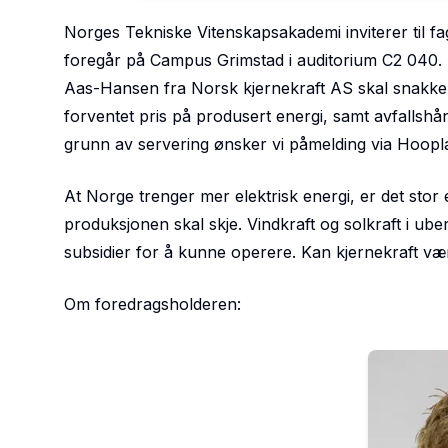
Norges Tekniske Vitenskapsakademi inviterer til fag
foregår på Campus Grimstad i auditorium C2 040. E
Aas-Hansen fra Norsk kjernekraft AS skal snakke 
forventet pris på produsert energi, samt avfallshån
grunn av servering ønsker vi påmelding via Hoopl
At Norge trenger mer elektrisk energi, er det stor
produksjonen skal skje. Vindkraft og solkraft i ube
subsidier for å kunne operere. Kan kjernekraft væ
Om foredragsholderen: