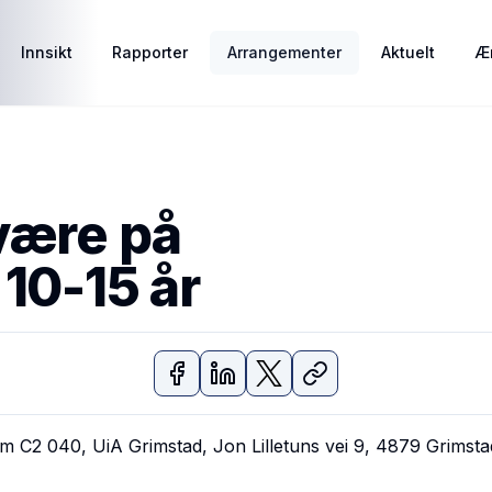
Innsikt
Rapporter
Arrangementer
Aktuelt
Ær
være på
 10-15 år
um C2 040, UiA Grimstad, Jon Lilletuns vei 9, 4879 Grimsta