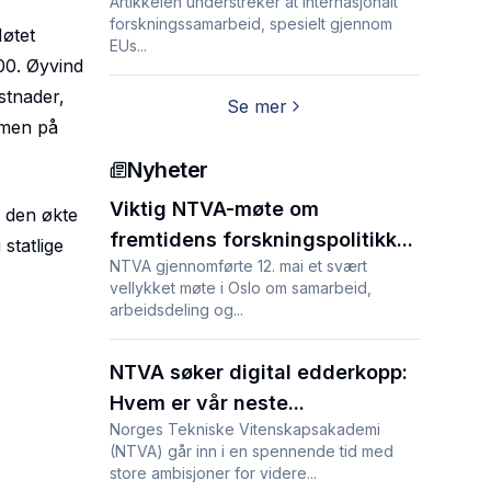
Artikkelen understreker at internasjonalt
forskningssamarbeid, spesielt gjennom
Møtet
EUs...
00. Øyvind
stnader,
Se mer
, men på
Nyheter
Viktig NTVA-møte om
e den økte
fremtidens forskningspolitikk...
statlige
NTVA gjennomførte 12. mai et svært
vellykket møte i Oslo om samarbeid,
arbeidsdeling og...
NTVA søker digital edderkopp:
Hvem er vår neste...
Norges Tekniske Vitenskapsakademi
(NTVA) går inn i en spennende tid med
store ambisjoner for videre...