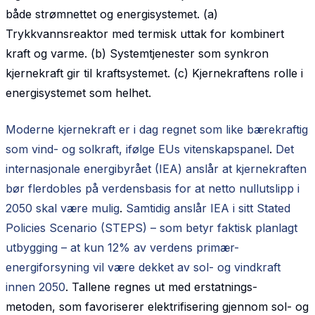
både strømnettet og energisystemet. (a)
Trykkvannsreaktor med termisk uttak for kombinert
kraft og varme. (b) Systemtjenester som synkron
kjernekraft gir til kraftsystemet. (c) Kjernekraftens rolle i
energisystemet som helhet.
Moderne kjernekraft er i dag regnet som like bærekraftig
som vind- og solkraft, ifølge EUs vitenskapspanel
.
Det
internasjonale energibyrået (IEA) anslår at kjernekraften
bør flerdobles på verdensbasis for at netto nullutslipp i
2050 skal være mulig
.
Samtidig anslår IEA i sitt Stated
Policies Scenario (STEPS) – som betyr faktisk planlagt
utbygging – at kun 12% av verdens primær-
energiforsyning vil være dekket av sol- og vindkraft
innen 2050
. Tallene regnes ut med erstatnings-
metoden, som favoriserer elektrifisering gjennom sol- og