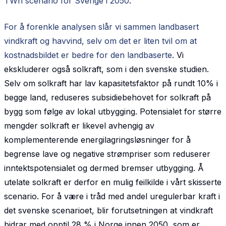
TWh scenario for Sverige i 2050
.
For å forenkle analysen slår vi sammen landbasert
vindkraft og havvind, selv om det er liten tvil om at
kostnadsbildet er bedre for den landbaserte
. Vi
ekskluderer også solkraft, som i den svenske studien.
Selv om solkraft har lav kapasitetsfaktor på rundt 10% i
begge land, reduseres subsidiebehovet for solkraft på
bygg som følge av lokal utbygging. Potensialet for større
mengder solkraft er likevel avhengig av
komplementerende energilagringsløsninger for å
begrense lave og negative strømpriser som reduserer
inntektspotensialet og dermed bremser utbygging. Å
utelate solkraft er derfor en mulig feilkilde i vårt skisserte
scenario. For å være i tråd med andel uregulerbar kraft i
det svenske scenarioet, blir forutsetningen at vindkraft
bidrar med opptil 28 % i Norge innen 2050, som er