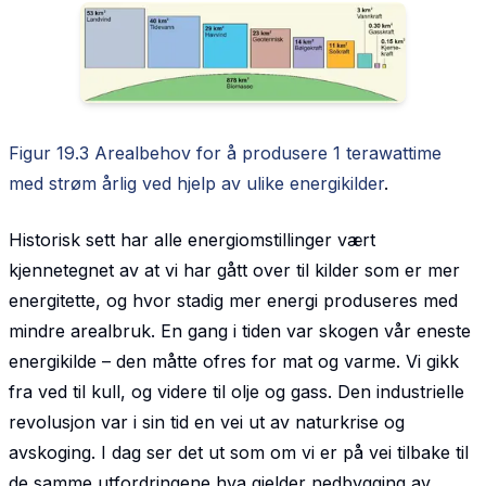
Figur 19.3 Arealbehov for å produsere 1 terawattime
med strøm årlig ved hjelp av ulike energikilder
.
Historisk sett har alle energiomstillinger vært
kjennetegnet av at vi har gått over til kilder som er mer
energitette, og hvor stadig mer energi produseres med
mindre arealbruk. En gang i tiden var skogen vår eneste
energikilde – den måtte ofres for mat og varme. Vi gikk
fra ved til kull, og videre til olje og gass. Den industrielle
revolusjon var i sin tid en vei ut av naturkrise og
avskoging. I dag ser det ut som om vi er på vei tilbake til
de samme utfordringene hva gjelder nedbygging av